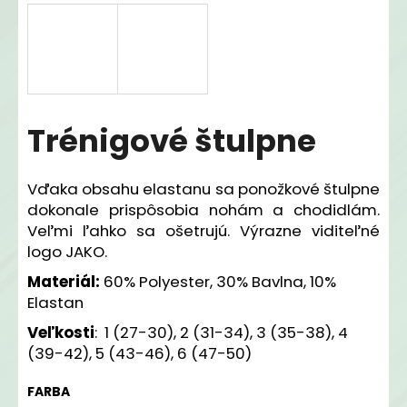
á
j
s
ť
?
Trénigové štulpne
Vďaka obsahu elastanu sa ponožkové štulpne
dokonale prispôsobia nohám a chodidlám.
HĽADAŤ
Veľmi ľahko sa ošetrujú. Výrazne viditeľné
logo JAKO.
Materiál:
60% Polyester, 30% Bavlna, 10%
O
Elastan
d
p
Veľkosti
: 1 (27-30), 2 (31-34), 3 (35-38), 4
o
(39-42), 5 (43-46), 6 (47-50)
r
ú
FARBA