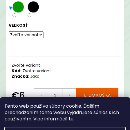
č
a
m
e
VEĽKOSŤ
JAKO
KLUBOVÝ
DRES
€14
Zvoľte variant
Kód:
Zvoľte variant
Značka:
Jako
€6
DO KOŠÍKA
Jednotková
Tento web používa súbory cookie. Ďalším
cena:
prechádzaním tohto webu vyjadrujete súhlas s ich
Opýtať sa
Zdieľať
používaním. Viac informácií
tu
.
Kategória
:
Merchandise