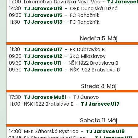
17:00
Lokomotíva Devínska Nová Ves
TJ Jarovce
-
14:30
TJ Jarovce U19
OFK Dunajská Lužná
-
09:30
TJ Jarovce U15
FC Rohožník
-
11:30
TJ Jarovce U13
FC Rohožník
-
Nedeľa 5. Máj
11:30
TJ Jarovce U17
FK Dúbravka B
-
09:30
TJ Jarovce U12
ŠKO Miloslavov
-
09:30
TJ Jarovce U11
NŠK 1922 Bratislava B
-
09:30
TJ Jarovce U10
NŠK 1922 Bratislava B
-
Streda 8. Máj
17:30
TJ Jarovce Muži
TJ Čunovo
-
11:00
NŠK 1922 Bratislava B
TJ Jarovce U17
-
Sobota 11. Máj
14:00
MFK Záhorská Bystrica
TJ Jarovce U19
-