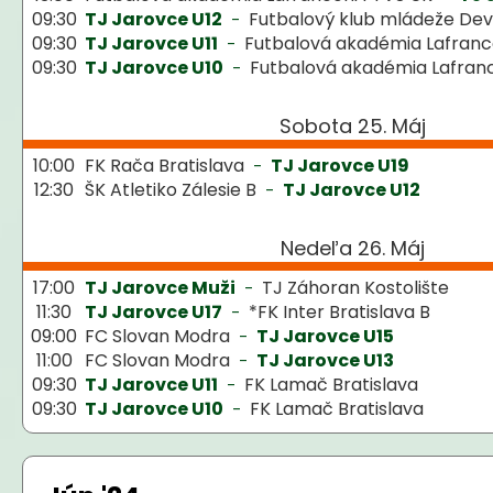
09:30
TJ Jarovce U12
Futbalový klub mládeže Dev
-
09:30
TJ Jarovce U11
Futbalová akadémia Lafranc
-
09:30
TJ Jarovce U10
Futbalová akadémia Lafran
-
Sobota 25. Máj
10:00
FK Rača Bratislava
TJ Jarovce U19
-
12:30
ŠK Atletiko Zálesie B
TJ Jarovce U12
-
Nedeľa 26. Máj
17:00
TJ Jarovce Muži
TJ Záhoran Kostolište
-
11:30
TJ Jarovce U17
*FK Inter Bratislava B
-
09:00
FC Slovan Modra
TJ Jarovce U15
-
11:00
FC Slovan Modra
TJ Jarovce U13
-
09:30
TJ Jarovce U11
FK Lamač Bratislava
-
09:30
TJ Jarovce U10
FK Lamač Bratislava
-