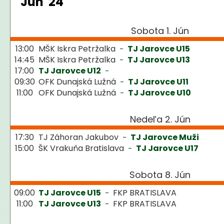
Jún '24
Sobota 1. Jún
13:00
MŠK Iskra Petržalka
TJ Jarovce U15
-
14:45
MŠK Iskra Petržalka
TJ Jarovce U13
-
17:00
TJ Jarovce U12
-
09:30
OFK Dunajská Lužná
TJ Jarovce U11
-
11:00
OFK Dunajská Lužná
TJ Jarovce U10
-
Nedeľa 2. Jún
17:30
TJ Záhoran Jakubov
TJ Jarovce Muži
-
15:00
ŠK Vrakuňa Bratislava
TJ Jarovce U17
-
Sobota 8. Jún
09:00
TJ Jarovce U15
FKP BRATISLAVA
-
11:00
TJ Jarovce U13
FKP BRATISLAVA
-