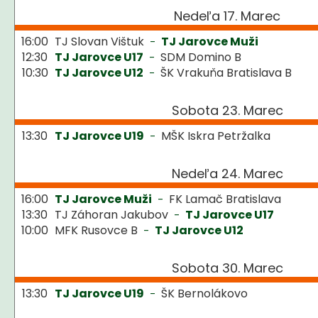
Nedeľa 17. Marec
16:00
TJ Slovan Vištuk
TJ Jarovce Muži
-
12:30
TJ Jarovce U17
SDM Domino B
-
10:30
TJ Jarovce U12
ŠK Vrakuňa Bratislava B
-
Sobota 23. Marec
13:30
TJ Jarovce U19
MŠK Iskra Petržalka
-
Nedeľa 24. Marec
16:00
TJ Jarovce Muži
FK Lamač Bratislava
-
13:30
TJ Záhoran Jakubov
TJ Jarovce U17
-
10:00
MFK Rusovce B
TJ Jarovce U12
-
Sobota 30. Marec
13:30
TJ Jarovce U19
ŠK Bernolákovo
-