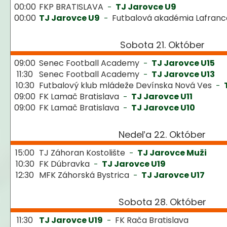
00:00
FKP BRATISLAVA
TJ Jarovce U9
-
00:00
TJ Jarovce U9
Futbalová akadémia Lafranc
-
Sobota 21. Október
09:00
Senec Football Academy
TJ Jarovce U15
-
11:30
Senec Football Academy
TJ Jarovce U13
-
10:30
Futbalový klub mládeže Devínska Nová Ves
-
09:00
FK Lamač Bratislava
TJ Jarovce U11
-
09:00
FK Lamač Bratislava
TJ Jarovce U10
-
Nedeľa 22. Október
15:00
TJ Záhoran Kostolište
TJ Jarovce Muži
-
10:30
FK Dúbravka
TJ Jarovce U19
-
12:30
MFK Záhorská Bystrica
TJ Jarovce U17
-
Sobota 28. Október
11:30
TJ Jarovce U19
FK Rača Bratislava
-