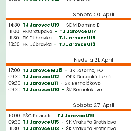
Sobota 20. Apríl
14:30
TJ Jarovce U19
SDM Domino B
-
11:00
FKM Stupava
TJ Jarovce U17
-
11:30
FK Dúbravka
TJ Jarovce U15
-
13:30
FK Dúbravka
TJ Jarovce U13
-
Nedeľa 21. Apríl
17:00
TJ Jarovce Muži
ŠK Lozorno, FO
-
09:30
TJ Jarovce U12
OFK Dunajská Lužná
-
09:30
TJ Jarovce U11
ŠK Bernolákovo
-
09:30
TJ Jarovce U10
ŠK Bernolákovo
-
Sobota 27. Apríl
10:00
PŠC Pezinok
TJ Jarovce U19
-
09:30
TJ Jarovce U15
ŠK Vrakuňa Bratislava
-
11:30
TJ Jarovce U13
ŠK Vrakuňa Bratislava
-