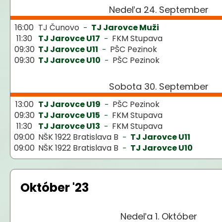
Nedeľa 24. September
16:00
TJ Čunovo
TJ Jarovce Muži
-
11:30
TJ Jarovce U17
FKM Stupava
-
09:30
TJ Jarovce U11
PŠC Pezinok
-
09:30
TJ Jarovce U10
PŠC Pezinok
-
Sobota 30. September
13:00
TJ Jarovce U19
PŠC Pezinok
-
09:30
TJ Jarovce U15
FKM Stupava
-
11:30
TJ Jarovce U13
FKM Stupava
-
09:00
NŠK 1922 Bratislava B
TJ Jarovce U11
-
09:00
NŠK 1922 Bratislava B
TJ Jarovce U10
-
Október '23
Nedeľa 1. Október