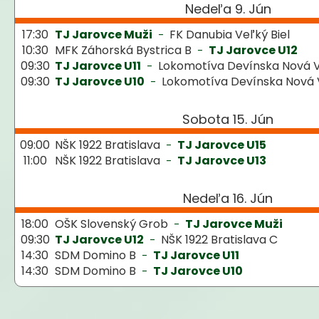
Nedeľa 9. Jún
17:30
TJ Jarovce Muži
FK Danubia Veľký Biel
-
10:30
MFK Záhorská Bystrica B
TJ Jarovce U12
-
09:30
TJ Jarovce U11
Lokomotíva Devínska Nová 
-
09:30
TJ Jarovce U10
Lokomotíva Devínska Nová 
-
Sobota 15. Jún
09:00
NŠK 1922 Bratislava
TJ Jarovce U15
-
11:00
NŠK 1922 Bratislava
TJ Jarovce U13
-
Nedeľa 16. Jún
18:00
OŠK Slovenský Grob
TJ Jarovce Muži
-
09:30
TJ Jarovce U12
NŠK 1922 Bratislava C
-
14:30
SDM Domino B
TJ Jarovce U11
-
14:30
SDM Domino B
TJ Jarovce U10
-