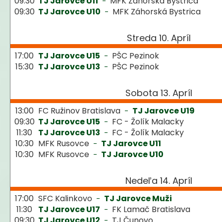
09:30
TJ Jarovce U11
MFK Záhorská Bystrica
-
09:30
TJ Jarovce U10
MFK Záhorská Bystrica
-
Streda 10. Apríl
17:00
TJ Jarovce U15
PŠC Pezinok
-
15:30
TJ Jarovce U13
PŠC Pezinok
-
Sobota 13. Apríl
13:00
FC Ružinov Bratislava
TJ Jarovce U19
-
09:30
TJ Jarovce U15
FC - Žolík Malacky
-
11:30
TJ Jarovce U13
FC - Žolík Malacky
-
10:30
MFK Rusovce
TJ Jarovce U11
-
10:30
MFK Rusovce
TJ Jarovce U10
-
Nedeľa 14. Apríl
17:00
SFC Kalinkovo
TJ Jarovce Muži
-
11:30
TJ Jarovce U17
FK Lamač Bratislava
-
09:30
TJ Jarovce U12
TJ Čunovo
-