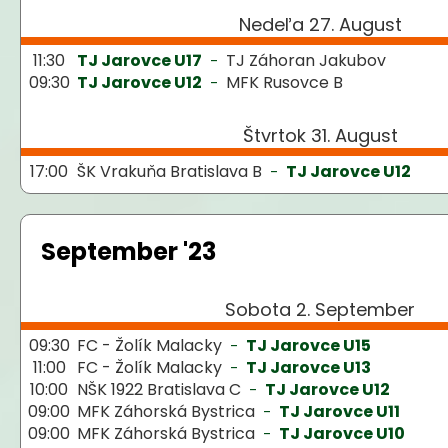
č
a
Nedeľa 27. August
m
11:30
TJ Jarovce U17
TJ Záhoran Jakubov
-
e
09:30
TJ Jarovce U12
MFK Rusovce B
-
DRES
Štvrtok 31. August
TJ
JAROVCE
17:00
ŠK Vrakuňa Bratislava B
TJ Jarovce U12
-
THIRD
2025/26
€45
September '23
Sobota 2. September
09:30
FC - Žolík Malacky
TJ Jarovce U15
-
11:00
FC - Žolík Malacky
TJ Jarovce U13
-
10:00
NŠK 1922 Bratislava C
TJ Jarovce U12
-
09:00
MFK Záhorská Bystrica
TJ Jarovce U11
-
09:00
MFK Záhorská Bystrica
TJ Jarovce U10
-