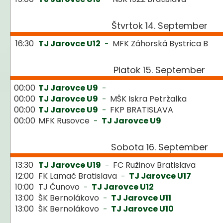
Štvrtok 14. September
16:30
TJ Jarovce U12
MFK Záhorská Bystrica B
-
Piatok 15. September
00:00
TJ Jarovce U9
-
00:00
TJ Jarovce U9
MŠK Iskra Petržalka
-
00:00
TJ Jarovce U9
FKP BRATISLAVA
-
00:00
MFK Rusovce
TJ Jarovce U9
-
Sobota 16. September
13:30
TJ Jarovce U19
FC Ružinov Bratislava
-
12:00
FK Lamač Bratislava
TJ Jarovce U17
-
10:00
TJ Čunovo
TJ Jarovce U12
-
13:00
ŠK Bernolákovo
TJ Jarovce U11
-
13:00
ŠK Bernolákovo
TJ Jarovce U10
-