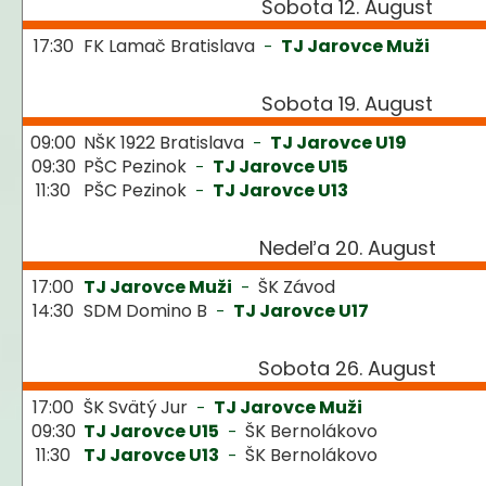
Sobota 12. August
á
17:30
FK Lamač Bratislava
TJ Jarovce Muži
-
j
s
Sobota 19. August
ť
?
09:00
NŠK 1922 Bratislava
TJ Jarovce U19
-
09:30
PŠC Pezinok
TJ Jarovce U15
-
11:30
PŠC Pezinok
TJ Jarovce U13
-
Nedeľa 20. August
HĽADAŤ
17:00
TJ Jarovce Muži
ŠK Závod
-
14:30
SDM Domino B
TJ Jarovce U17
-
O
Sobota 26. August
d
p
17:00
ŠK Svätý Jur
TJ Jarovce Muži
-
o
09:30
TJ Jarovce U15
ŠK Bernolákovo
-
r
11:30
TJ Jarovce U13
ŠK Bernolákovo
-
ú