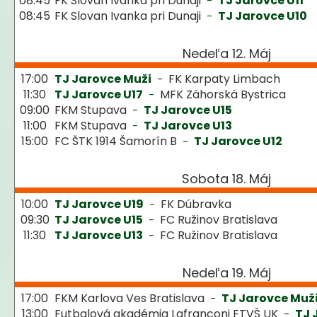
08:45
FK Slovan Ivanka pri Dunaji
TJ Jarovce U11
-
08:45
FK Slovan Ivanka pri Dunaji
TJ Jarovce U10
-
Nedeľa 12. Máj
17:00
TJ Jarovce Muži
FK Karpaty Limbach
-
11:30
TJ Jarovce U17
MFK Záhorská Bystrica
-
09:00
FKM Stupava
TJ Jarovce U15
-
11:00
FKM Stupava
TJ Jarovce U13
-
15:00
FC ŠTK 1914 Šamorín B
TJ Jarovce U12
-
Sobota 18. Máj
10:00
TJ Jarovce U19
FK Dúbravka
-
09:30
TJ Jarovce U15
FC Ružinov Bratislava
-
11:30
TJ Jarovce U13
FC Ružinov Bratislava
-
Nedeľa 19. Máj
17:00
FKM Karlova Ves Bratislava
TJ Jarovce Muž
-
13:00
Futbalová akadémia Lafranconi FTVŠ UK
TJ 
-