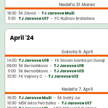
Nedeľa 31. Marec
16:30
ŠK Závod
TJ Jarovce Muži
-
11:30
TJ Jarovce U17
FC Ružinov Bratislava
-
Apríl '24
Sobota 6. Apríl
14:00
TJ Jarovce U19
FK Slovan Ivanka pri Dunaji
-
09:00
ŠK Bernolákovo
TJ Jarovce U15
-
11:00
ŠK Bernolákovo
TJ Jarovce U13
-
10:30
FK Vajnory C
TJ Jarovce U12
-
Nedeľa 7. Apríl
16:30
TJ Jarovce Muži
ŠK Svätý Jur
-
10:30
MŠK Iskra Petržalka
TJ Jarovce U17
-