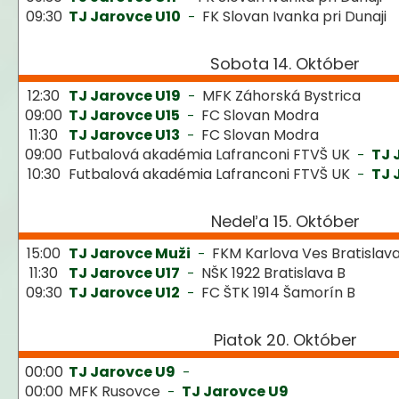
09:30
TJ Jarovce U10
FK Slovan Ivanka pri Dunaji
-
Sobota 14. Október
12:30
TJ Jarovce U19
MFK Záhorská Bystrica
-
09:00
TJ Jarovce U15
FC Slovan Modra
-
11:30
TJ Jarovce U13
FC Slovan Modra
-
09:00
Futbalová akadémia Lafranconi FTVŠ UK
TJ 
-
10:30
Futbalová akadémia Lafranconi FTVŠ UK
TJ 
-
Nedeľa 15. Október
15:00
TJ Jarovce Muži
FKM Karlova Ves Bratislav
-
11:30
TJ Jarovce U17
NŠK 1922 Bratislava B
-
09:30
TJ Jarovce U12
FC ŠTK 1914 Šamorín B
-
Piatok 20. Október
00:00
TJ Jarovce U9
-
00:00
MFK Rusovce
TJ Jarovce U9
-