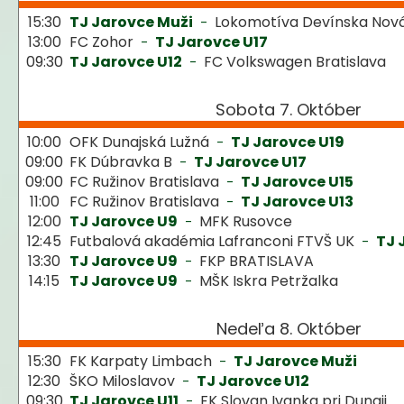
15:30
TJ Jarovce Muži
Lokomotíva Devínska Nov
-
13:00
FC Zohor
TJ Jarovce U17
-
09:30
TJ Jarovce U12
FC Volkswagen Bratislava
-
Sobota 7. Október
10:00
OFK Dunajská Lužná
TJ Jarovce U19
-
09:00
FK Dúbravka B
TJ Jarovce U17
-
09:00
FC Ružinov Bratislava
TJ Jarovce U15
-
11:00
FC Ružinov Bratislava
TJ Jarovce U13
-
12:00
TJ Jarovce U9
MFK Rusovce
-
12:45
Futbalová akadémia Lafranconi FTVŠ UK
TJ 
-
13:30
TJ Jarovce U9
FKP BRATISLAVA
-
14:15
TJ Jarovce U9
MŠK Iskra Petržalka
-
Nedeľa 8. Október
15:30
FK Karpaty Limbach
TJ Jarovce Muži
-
12:30
ŠKO Miloslavov
TJ Jarovce U12
-
09:30
TJ Jarovce U11
FK Slovan Ivanka pri Dunaji
-