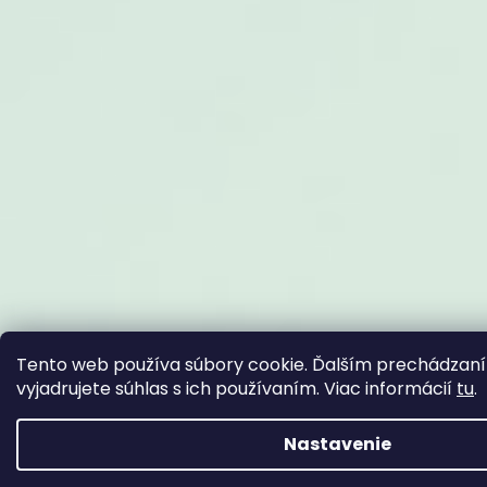
Tento web používa súbory cookie. Ďalším prechádzan
vyjadrujete súhlas s ich používaním. Viac informácií
tu
.
Nastavenie
Z