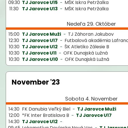
09:30
TJ Jarovce U15
MŠK Iskra Petržalka
-
11:30
TJ Jarovce U13
MŠK Iskra Petržalka
-
Nedeľa 29. Október
15:00
TJ Jarovce Muži
TJ Záhoran Jakubov
-
12:30
TJ Jarovce U17
Futbalová akadémia Lafran
-
10:30
TJ Jarovce U12
ŠK Atletiko Zálesie B
-
10:30
TJ Jarovce U11
OFK Dunajská Lužná
-
10:30
TJ Jarovce U10
OFK Dunajská Lužná
-
November '23
Sobota 4. November
14:30
FK Danubia Veľký Biel
TJ Jarovce Muži
-
12:00
*FK Inter Bratislava B
TJ Jarovce U17
-
14:30
TJ Jarovce U12
-
09:45
Lokomotíva Devínska Nová Ves
TJ Jarovce 
-