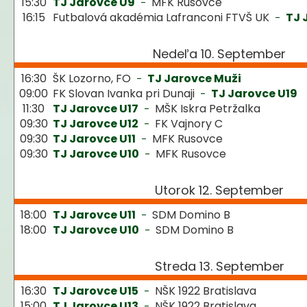
15:30
TJ Jarovce U9
MFK Rusovce
-
16:15
Futbalová akadémia Lafranconi FTVŠ UK
TJ 
-
Nedeľa 10. September
16:30
ŠK Lozorno, FO
TJ Jarovce Muži
-
09:00
FK Slovan Ivanka pri Dunaji
TJ Jarovce U19
-
11:30
TJ Jarovce U17
MŠK Iskra Petržalka
-
09:30
TJ Jarovce U12
FK Vajnory C
-
09:30
TJ Jarovce U11
MFK Rusovce
-
09:30
TJ Jarovce U10
MFK Rusovce
-
Utorok 12. September
18:00
TJ Jarovce U11
SDM Domino B
-
18:00
TJ Jarovce U10
SDM Domino B
-
Streda 13. September
16:30
TJ Jarovce U15
NŠK 1922 Bratislava
-
15:00
TJ Jarovce U13
NŠK 1922 Bratislava
-