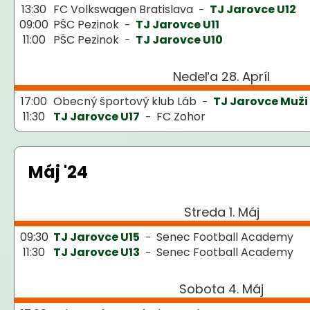
13:30
FC Volkswagen Bratislava
TJ Jarovce U12
-
09:00
PŠC Pezinok
TJ Jarovce U11
-
11:00
PŠC Pezinok
TJ Jarovce U10
-
Nedeľa 28. Apríl
17:00
Obecný športový klub Láb
TJ Jarovce Muži
-
11:30
TJ Jarovce U17
FC Zohor
-
Máj '24
Streda 1. Máj
09:30
TJ Jarovce U15
Senec Football Academy
-
11:30
TJ Jarovce U13
Senec Football Academy
-
Sobota 4. Máj