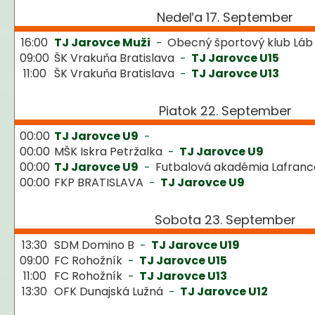
Nedeľa 17. September
16:00
TJ Jarovce Muži
Obecný športový klub Láb
-
09:00
ŠK Vrakuňa Bratislava
TJ Jarovce U15
-
11:00
ŠK Vrakuňa Bratislava
TJ Jarovce U13
-
Piatok 22. September
00:00
TJ Jarovce U9
-
00:00
MŠK Iskra Petržalka
TJ Jarovce U9
-
00:00
TJ Jarovce U9
Futbalová akadémia Lafranc
-
00:00
FKP BRATISLAVA
TJ Jarovce U9
-
Sobota 23. September
13:30
SDM Domino B
TJ Jarovce U19
-
09:00
FC Rohožník
TJ Jarovce U15
-
11:00
FC Rohožník
TJ Jarovce U13
-
13:30
OFK Dunajská Lužná
TJ Jarovce U12
-