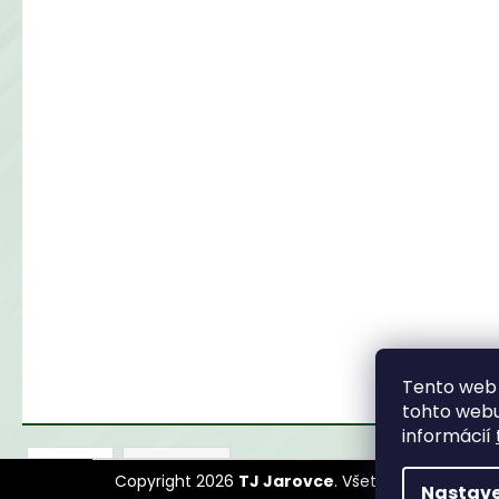
Tento web 
tohto webu
informácií
Z
Popis
Diskusia
Copyright 2026
TJ Jarovce
. Všetky práva vyhra
Nastave