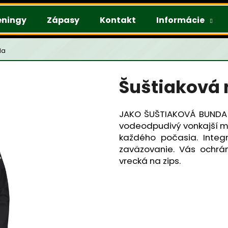
éningy
Zápasy
Kontakt
Informácie
da
Čo potrebujete nájsť?
Šuštiaková
HĽADAŤ
JAKO ŠUŠTIAKOVÁ BUNDA j
vodeodpudivý vonkajší ma
každého počasia. Integ
Odporúčame
zaväzovanie. Vás ochrá
vrecká na zips.