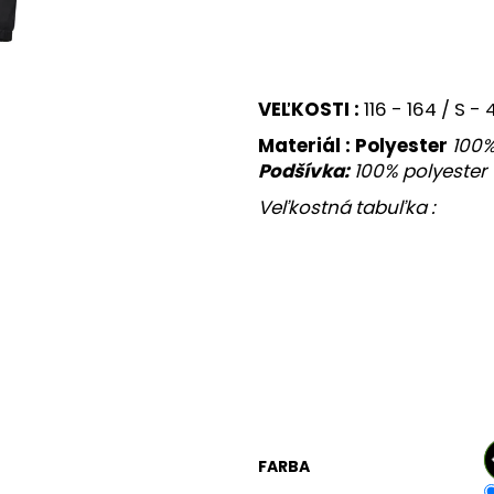
JAKO ZIMNÁ BUNDA TEAM COACH
ŠUŠTIAKOVÁ N
€60
€27
VEĽKOSTI :
116 - 164 / S - 
Materiál : Polyester
100%
Podšívka:
100% polyester
Veľkostná tabuľka :
FARBA