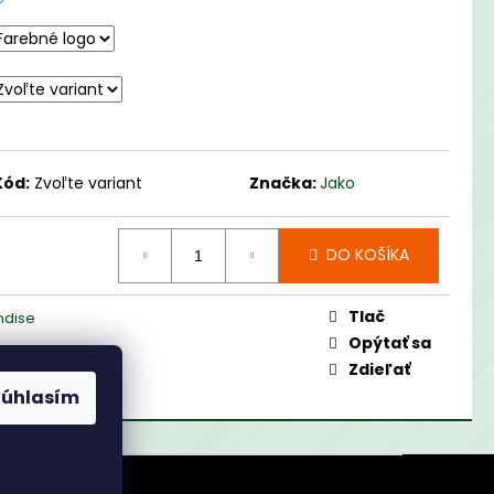
Kód:
Zvoľte variant
Značka:
Jako
DO KOŠÍKA
Tlač
ndise
Opýtať sa
Zdieľať
Súhlasím