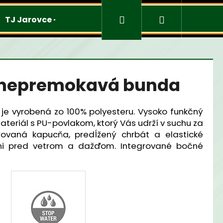
Prihlásenie
Nákupný
TJ Jarovce - Mužstvá
Merchandise
košík
 nepremokavá bunda
e vyrobená zo 100% polyesteru.
Vysoko funkčný
teriál s PU-povlakom, ktorý Vás udrží v suchu za
rovaná kapucňa, predĺžený chrbát a elastické
ni pred vetrom a dažďom. Integrované bočné
Nasledujúce