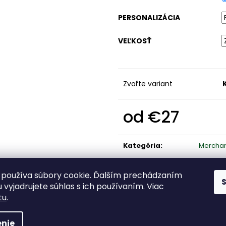
PERSONALIZÁCIA
VEĽKOSŤ
Zvoľte variant
od
€27
Jednotková
cena:
Kategória
:
Mercha
používa súbory cookie. Ďalším prechádzaním
 vyjadrujete súhlas s ich používaním. Viac
tu
.
dené.
nie