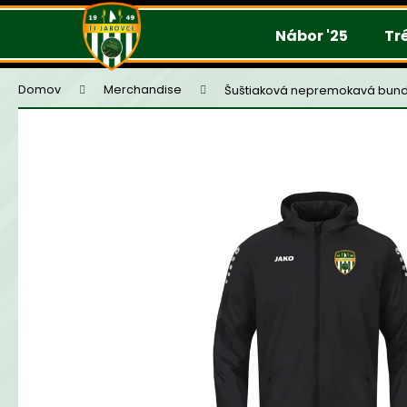
K
Prejsť
na
o
Nábor '25
Tr
obsah
š
í
Domov
Merchandise
Šuštiaková nepremokavá bun
k