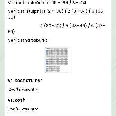
č
Veľkosti oblečenia :
116 - 164
/
S - 4XL
a
Veľkosti štulpní :
1 (27-30)
/
2 (31-34)
/
3 (35-
m
38)
e
4 (39-42)
/
5 (43-46)
/
6 (47-
50)
DRES
TJ
Veľkostná tabuľka :
JAROVCE
THIRD
2025/26
€45
VEĽKOSŤ ŠTULPNE
VEĽKOSŤ