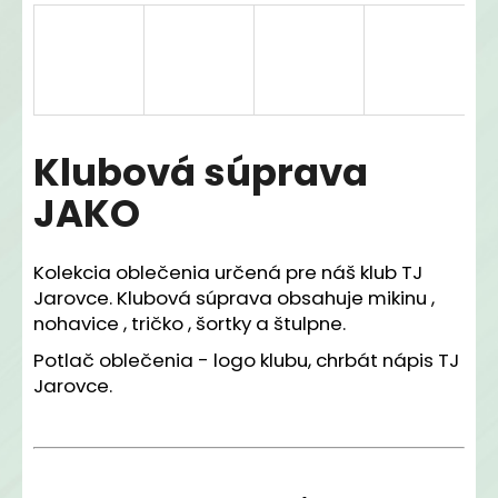
á
j
s
ť
?
Klubová súprava
JAKO
HĽADAŤ
Kolekcia oblečenia určená pre náš klub TJ
Jarovce. Klubová súprava obsahuje mikinu ,
nohavice , tričko , šortky a štulpne.
O
Potlač oblečenia - logo klubu, chrbát nápis TJ
d
Jarovce.
p
o
r
ú