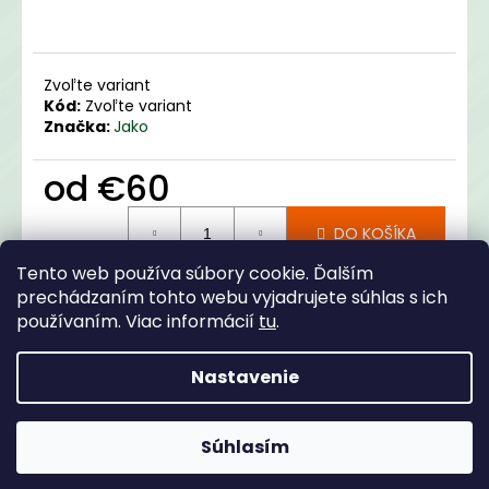
Zvoľte variant
Kód:
Zvoľte variant
Značka:
Jako
od
€60
Jednotková
DO KOŠÍKA
cena:
Tento web používa súbory cookie. Ďalším
prechádzaním tohto webu vyjadrujete súhlas s ich
Opýtať sa
Zdieľať
používaním. Viac informácií
tu
.
Kategória
:
Merchandise
Nastavenie
Z
Popis
Diskusia
á
Súhlasím
Copyright 2026
TJ Jarovce
. Všetky práva vyhradené.
p
Popis produktu nie je dostupný