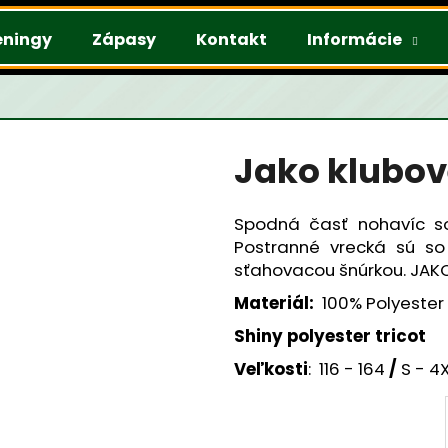
éningy
Zápasy
Kontakt
Informácie
Čo potrebujete nájsť?
Jako klubov
HĽADAŤ
Spodná časť nohavíc s
Postranné vrecká sú so
sťahovacou šnúrkou. JAKO
Odporúčame
Materiál:
100% Polyester
Shiny polyester tricot
Veľkosti
: 116 - 164
/
S - 4