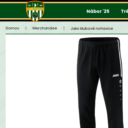
K
Prejsť
na
o
Nábor '25
Tr
obsah
š
í
Domov
Merchandise
Jako klubové nohavice
k