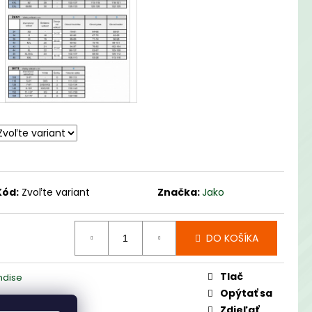
EPREMOKAVÁ BUNDA
Kód:
Zvoľte variant
Značka:
Jako
DO KOŠÍKA
Tlač
ndise
Opýtať sa
Zdieľať