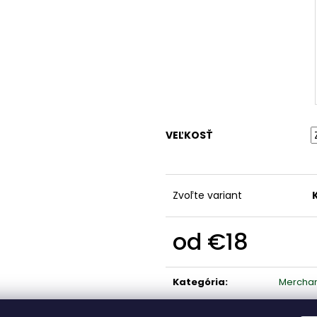
JAKO ZIMNÁ BUNDA TEAM COACH
ŠUŠTIAKOVÁ N
€60
€27
VEĽKOSŤ
Zvoľte variant
od
€18
Jednotková
cena:
Kategória
:
Mercha