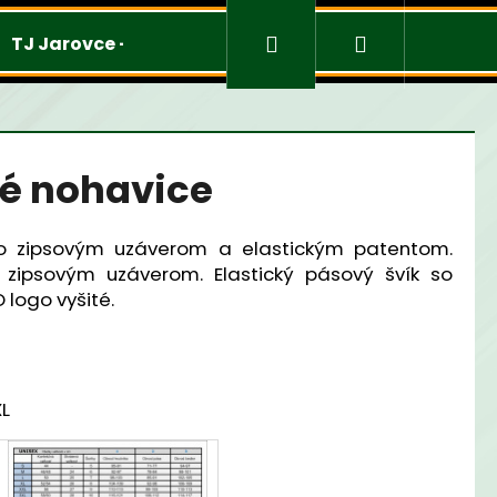
Prihlásenie
Nákupný
TJ Jarovce - Mužstvá
Merchandise
košík
é nohavice
o zipsovým uzáverom a elastickým patentom.
 zipsovým uzáverom. Elastický pásový švík so
 logo vyšité.
XL
Nasledujúce