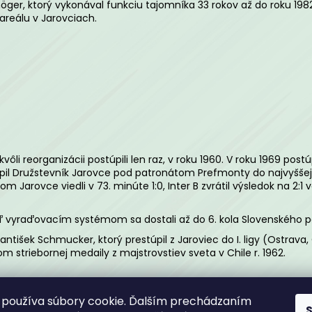
JAKO ZIMNÁ BUNDA TEAM COACH
ŠUŠTIAKOVÁ N
r, ktorý vykonával funkciu tajomníka 33 rokov až do roku 1982 ako
areálu v Jarovciach.
€60
€27
vôli reorganizácii postúpili len raz, v roku 1960. V roku 1969 postú
ostúpil Družstevník Jarovce pod patronátom Prefmonty do najvyššej 
rom Jarovce viedli v 73. minúte 1:0, Inter B zvrátil výsledok na 2:1
eď vyraďovacím systémom sa dostali až do 6. kola Slovenského po
rantišek Schmucker, ktorý prestúpil z Jaroviec do I. ligy (Ostrava
om striebornej medaily z majstrovstiev sveta v Chile r. 1962.
používa súbory cookie. Ďalším prechádzaním