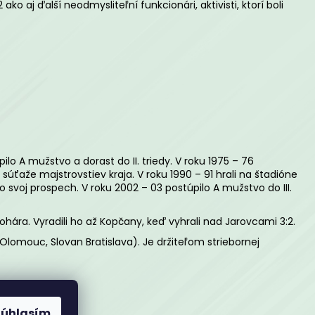
EPREMOKAVÁ BUNDA
 aj ďalší neodmysliteľní funkcionári, aktivisti, ktorí boli
pilo A mužstvo a dorast do II. triedy. V roku 1975 – 76
súťaže majstrovstiev kraja. V roku 1990 – 91 hrali na štadióne
 vo svoj prospech. V roku 2002 – 03 postúpilo A mužstvo do III.
hára. Vyradili ho až Kopčany, keď vyhrali nad Jarovcami 3:2.
, Olomouc, Slovan Bratislava). Je držiteľom striebornej
Súhlasím