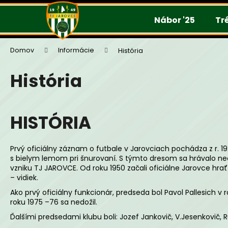
K
Prejsť
na
o
Nábor '25
Tr
obsah
š
í
Domov
Informácie
História
k
História
HISTÓRIA
Prvý oficiálny záznam o futbale v Jarovciach pochádza z r. 19
s bielym lemom pri šnurovaní. S týmto dresom sa hrávalo neof
vzniku TJ JAROVCE. Od roku 1950 začali oficiálne Jarovce hrať 
– vidiek.
Ako prvý oficiálny funkcionár, predseda bol Pavol Pallesich v 
roku 1975 –76 sa nedožil.
Ďalšími predsedami klubu boli: Jozef Jankovič, V.Jesenkovič, R