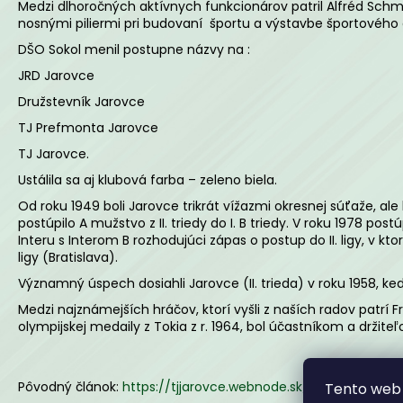
KLUBOVÁ SÚPRAVA JAKO
Medzi dlhoročných aktívnych funkcionárov patril Alfréd Schmöge
nosnými piliermi pri budovaní
športu a výstavbe športového 
€60
DŠO Sokol menil postupne názvy na :
JRD Jarovce
Družstevník Jarovce
TJ Prefmonta Jarovce
TJ Jarovce.
Ustálila sa aj klubová farba – zeleno biela.
Od roku 1949 boli Jarovce trikrát vížazmi okresnej súťaže, ale k
postúpilo A mužstvo z II. triedy do I. B triedy. V roku 1978 p
Interu s Interom B rozhodujúci zápas o postup do II. ligy, v kto
ligy (Bratislava).
Významný úspech dosiahli Jarovce (II. trieda) v roku 1958, k
Medzi najznámejších hráčov, ktorí vyšli z naších radov patrí F
olympijskej medaily z Tokia z r. 1964, bol účastníkom a držiteľ
Pôvodný článok:
https://tjjarovce.webnode.sk/historia/
Tento web 