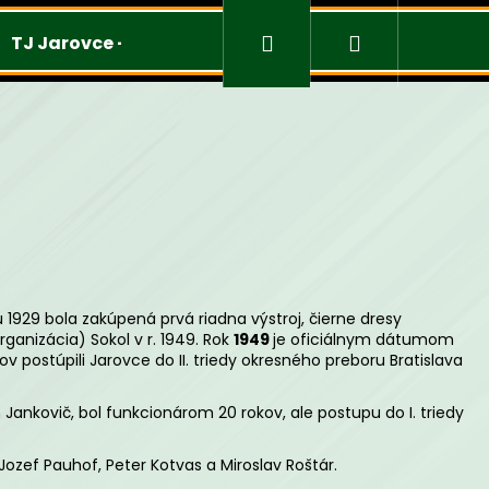
Prihlásenie
Nákupný
TJ Jarovce - Mužstvá
Merchandise
košík
 1929 bola zakúpená prvá riadna výstroj, čierne dresy
anizácia) Sokol v r. 1949. Rok
1949
je oficiálnym dátumom
v postúpili Jarovce do II. triedy okresného preboru Bratislava
n Jankovič, bol funkcionárom 20 rokov, ale postupu do I. triedy
Nasledujúce
Jozef Pauhof, Peter Kotvas a Miroslav Roštár.