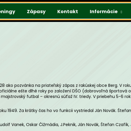
éningy
Zápasy
Kontakt
Informácie
Čo potrebujete nájsť?
HĽADAŤ
Odporúčame
28 ako pozvánka na priateľský zápas z rakúskej obce Berg. V roku
iciálne ešte dlhé roky po založení DŠO (dobrovoľná športová org
majstrovský futbal – okresnú súťaž IV. triedy. V priebehu 5-6 roko
roku 1949. Za krátky čas ho vo funkcii vystriedal Ján Novák. Štefa
udolf Vanek, Oskar Čižmádia, J.Peknik, Ján Novák, Štefan Czafík, 