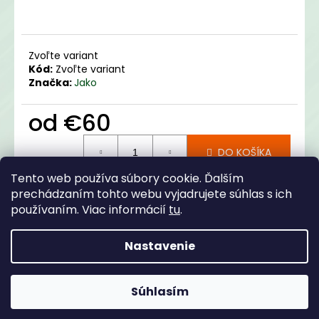
Zvoľte variant
Kód:
Zvoľte variant
Značka:
Jako
od
€60
Jednotková
DO KOŠÍKA
cena:
Tento web používa súbory cookie. Ďalším
prechádzaním tohto webu vyjadrujete súhlas s ich
Opýtať sa
Zdieľať
používaním. Viac informácií
tu
.
Kategória
:
Merchandise
Nastavenie
Z
Popis
Diskusia
á
Súhlasím
Copyright 2026
TJ Jarovce
. Všetky práva vyhradené.
p
Popis produktu nie je dostupný