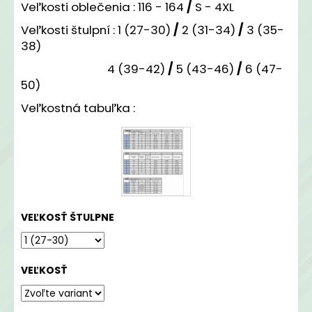
č
Veľkosti oblečenia :
116 - 164
/
S - 4XL
a
Veľkosti štulpní :
1 (27-30)
/
2 (31-34)
/
3 (35-
m
38)
e
4 (39-42)
/
5 (43-46)
/
6 (47-
50)
DRES
TJ
Veľkostná tabuľka :
JAROVCE
HOME
2025/26
€45
VEĽKOSŤ ŠTULPNE
VEĽKOSŤ