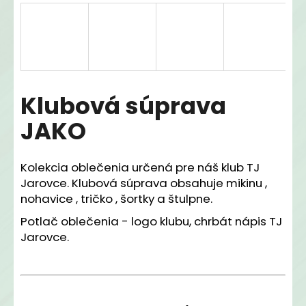
á
j
s
ť
?
Klubová súprava
JAKO
HĽADAŤ
Kolekcia oblečenia určená pre náš klub TJ
Jarovce. Klubová súprava obsahuje mikinu ,
nohavice , tričko , šortky a štulpne.
O
Potlač oblečenia - logo klubu, chrbát nápis TJ
d
Jarovce.
p
o
r
ú