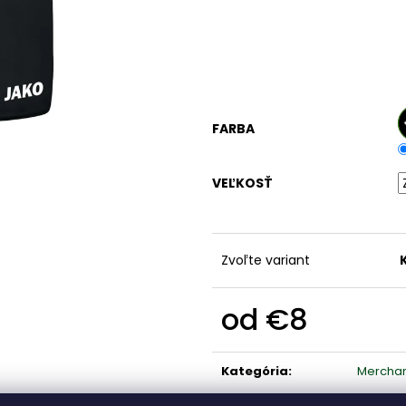
JAKO ZIMNÁ BUNDA TEAM COACH
ŠUŠTIAKOVÁ N
€60
€27
FARBA
VEĽKOSŤ
Zvoľte variant
od
€8
Jednotková
cena:
Kategória
:
Mercha