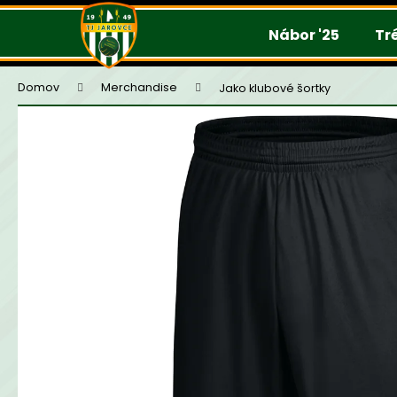
K
Prejsť
na
o
Nábor '25
Tr
obsah
š
í
Domov
Merchandise
Jako klubové šortky
k