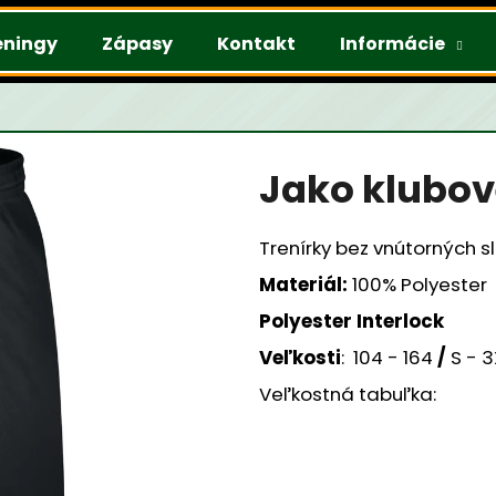
éningy
Zápasy
Kontakt
Informácie
Čo potrebujete nájsť?
Jako klubov
HĽADAŤ
Trenírky bez vnútorných s
Materiál:
100% Polyester
Odporúčame
Polyester Interlock
Veľkosti
: 104 - 164
/
S - 
Veľkostná tabuľka: