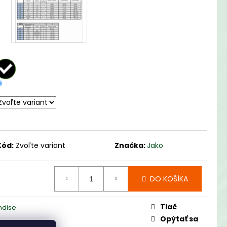
EPREMOKAVÁ BUNDA
Kód:
Zvoľte variant
Značka:
Jako
DO KOŠÍKA
Tlač
ndise
Opýtať sa