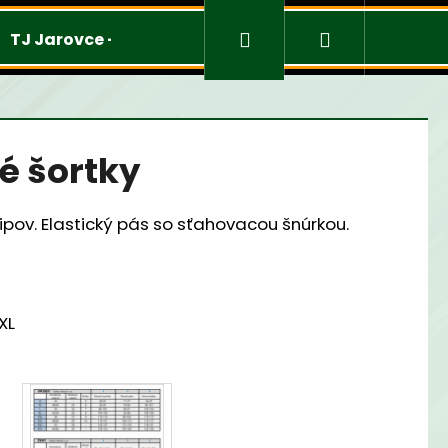
Prihlásenie
Nákupný
TJ Jarovce - Mužstvá
Merchandise
košík
é šortky
lipov. Elastický pás so sťahovacou šnúrkou.
3XL
Nasledujúce