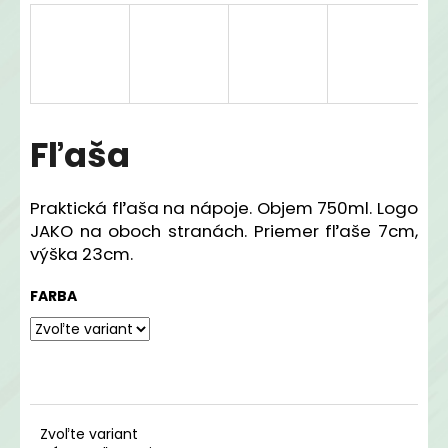
á
j
s
ť
?
Fľaša
Praktická fľaša na nápoje. Objem 750ml. Logo
JAKO na oboch stranách. Priemer fľaše 7cm,
HĽADAŤ
výška 23cm.
FARBA
O
d
p
o
r
ú
Zvoľte variant