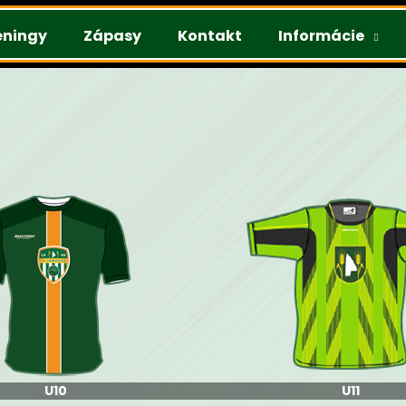
éningy
Zápasy
Kontakt
Informácie
Čo potrebujete nájsť?
HĽADAŤ
Odporúčame
U10
U11