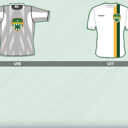
JAKO ZIMNÁ BUNDA TEAM COACH
ŠUŠTIAKOVÁ N
€60
€27
U15
U17