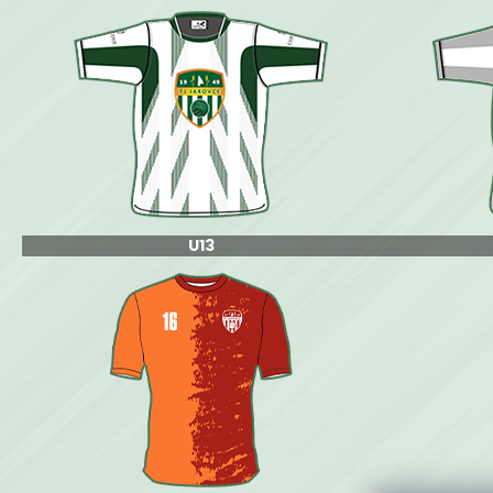
KLUBOVÁ SÚPRAVA JAKO
€60
U13